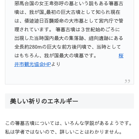
邪馬台国の女王卑弥呼の墓という説もある箸墓古
墳は、我が国,最初の巨大古墳として知られ現在
は、倭迹迹日百襲姫命の大市墓として宮内庁で管
理されています。 箸墓古墳は３世紀始めごろに
出現した当時国内最大の集落跡、纒向遺跡にある
全長約280mの巨大な前方後円墳で、当時として
はもちろん、我が国最大の墳墓です。
桜
井市観光協会HP
より
美しい祈りのエネルギー
この箸墓古墳については、いろんな学説があるようです。
私は学者ではないので、詳しいことはわかりません。