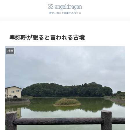
卑弥呼が眠ると言われる古墳
神様