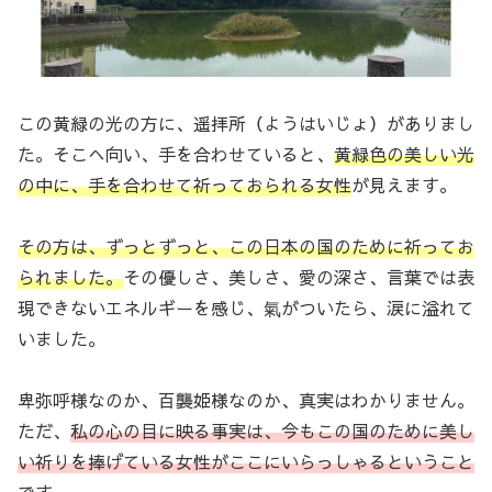
この黄緑の光の方に、遥拝所（ようはいじょ）がありまし
た。そこへ向い、手を合わせていると、
黄緑色の美しい光
の中に、手を合わせて祈っておられる女性
が見えます。
その方は、ずっとずっと、この日本の国のために祈ってお
られました。
その優しさ、美しさ、愛の深さ、言葉では表
現できないエネルギーを感じ、氣がついたら、涙に溢れて
いました。
卑弥呼様なのか、百襲姫様なのか、真実はわかりません。
ただ、
私の心の目に映る事実は、今もこの国のために美し
い祈りを捧げている女性がここにいらっしゃるということ