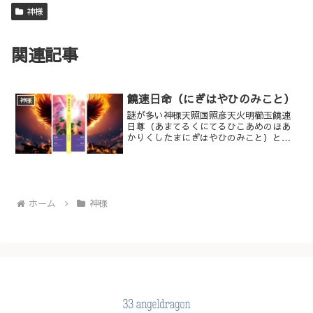
神様
関連記事
饒速日命（にぎはやひのみこと）
神様
謎が多い神様天照国照彦天火明櫛玉饒速
日尊（あまてるくにてるひこあめのほあ
かりくしたまにぎはやひのみこと）とい
う、長い名前のこの神様は、天照大神よ
り「十種神宝（とくさのかんだから）」
を授かり、「天磐船（あめのいわふ
ね）」に乗って、降臨したとさ...
ホーム
神様