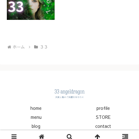
ホーム
３３
home
profile
menu
STORE
blog
contact
© 2025 33 angeldragon.